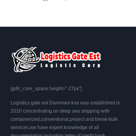
[gdlr_core_space height=”-27px”]
Logistics gate est Dammam ksa was established in
2010 concentrating on deep sea shipping with
containerized,conventional,project and break-bulk
services.we have expert knowledge of all
documentation including letter of credit bank