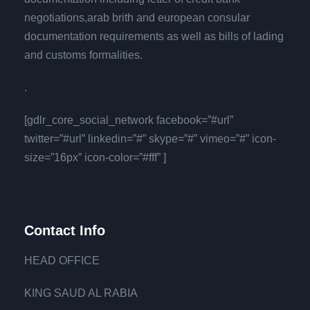
negotiations,arab brith and european consular
documentation requirements as well as bills of lading
and customs formalities.
.
[gdlr_core_social_network facebook=”#url”
twitter=”#url” linkedin=”#” skype=”#” vimeo=”#” icon-
size=”16px” icon-color=”#fff” ]
Contact Info
HEAD OFFICE
KING SAUD AL RABIA