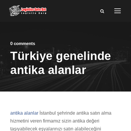
0 comments
Türkiye genelinde
antika alanlar
antika alanlar
İstanbul şehrinde antika satın alma
hizmetini veren firmamız sizin antika değeri
taşıyabilecek eşyalarınızı satın alabileceğini