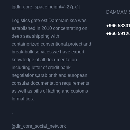
[gdlr_core_space height=”-27px”]
DAMMAM S
Logistics gate est Dammam ksa was
+966 5333
established in 2010 concentrating on
+966 5912
deep sea shipping with
containerized,conventional,project and
break-bulk services.we have expert
knowledge of all documentation
including letter of credit bank
negotiations,arab brith and european
consular documentation requirements
as well as bills of lading and customs
formalities.
.
[gdlr_core_social_network