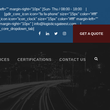
eft="" margin-right="10px" ]Sun- Thu / 08:00 - 18:00
|
[gdlr_core_icon icon="fa fa-phone" size="15px" color="#fff"
_icon icon="icon_clock" size="15px" color="#fff" margin-left=""
 margin-right="10px" ]
info@logisticsgateest.com
|
dlr_core_dropdown_tab]
GET A QUOTE
ICES
CERTIFICATIONS
CONTACT US