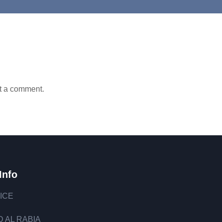
t a comment.
Info
ICE
 AL RABIA