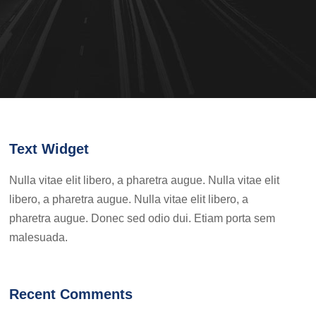
Text Widget
Nulla vitae elit libero, a pharetra augue. Nulla vitae elit
libero, a pharetra augue. Nulla vitae elit libero, a
pharetra augue. Donec sed odio dui. Etiam porta sem
malesuada.
Recent Comments