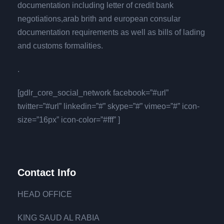
documentation including letter of credit bank
negotiations,arab brith and european consular
documentation requirements as well as bills of lading
and customs formalities.
.
[gdlr_core_social_network facebook=”#url”
twitter=”#url” linkedin=”#” skype=”#” vimeo=”#” icon-
size=”16px” icon-color=”#fff” ]
Contact Info
HEAD OFFICE
KING SAUD AL RABIA