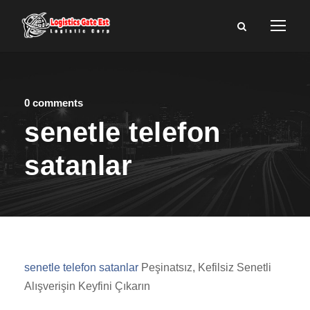
0 comments
senetle telefon
satanlar
senetle telefon satanlar
Peşinatsız, Kefilsiz Senetli
Alışverişin Keyfini Çıkarın