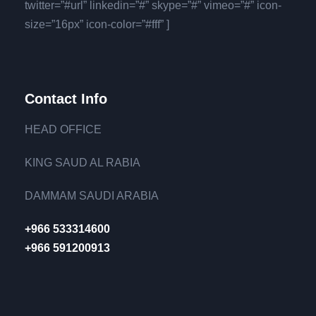
twitter=”#url” linkedin=”#” skype=”#” vimeo=”#” icon-
size=”16px” icon-color=”#fff” ]
Contact Info
HEAD OFFICE
KING SAUD AL RABIA
DAMMAM SAUDI ARABIA
+966 533314600
+966 591200913