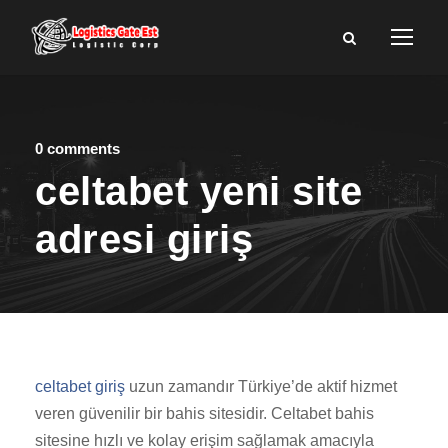
0 comments
celtabet yeni site
adresi giriş
celtabet giriş
uzun zamandır Türkiye’de aktif hizmet
veren güvenilir bir bahis sitesidir. Celtabet bahis
sitesine hızlı ve kolay erişim sağlamak amacıyla