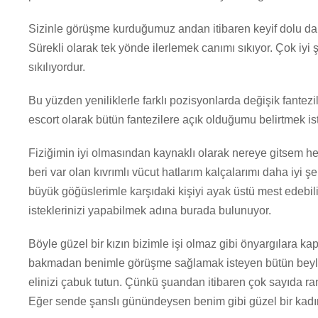
Sizinle görüşme kurduğumuz andan itibaren keyif dolu dak
Sürekli olarak tek yönde ilerlemek canımı sıkıyor. Çok iyi
sıkılıyordur.
Bu yüzden yeniliklerle farklı pozisyonlarda değişik fantez
escort olarak bütün fantezilere açık olduğumu belirtmek is
Fiziğimin iyi olmasından kaynaklı olarak nereye gitsem h
beri var olan kıvrımlı vücut hatlarım kalçalarımı daha iyi
büyük göğüslerimle karşıdaki kişiyi ayak üstü mest edebil
isteklerinizi yapabilmek adına burada bulunuyor.
Böyle güzel bir kızın bizimle işi olmaz gibi önyargılara ka
bakmadan benimle görüşme sağlamak isteyen bütün beylerle
elinizi çabuk tutun. Çünkü şuandan itibaren çok sayıda r
Eğer sende şanslı günündeysen benim gibi güzel bir kadına