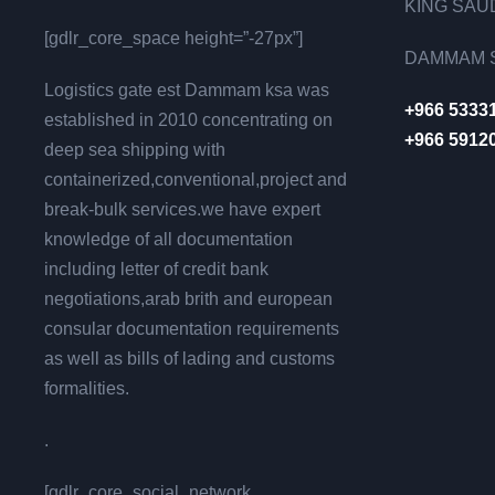
KING SAUD
[gdlr_core_space height=”-27px”]
DAMMAM S
Logistics gate est Dammam ksa was
+966 5333
established in 2010 concentrating on
+966 5912
deep sea shipping with
containerized,conventional,project and
break-bulk services.we have expert
knowledge of all documentation
including letter of credit bank
negotiations,arab brith and european
consular documentation requirements
as well as bills of lading and customs
formalities.
.
[gdlr_core_social_network