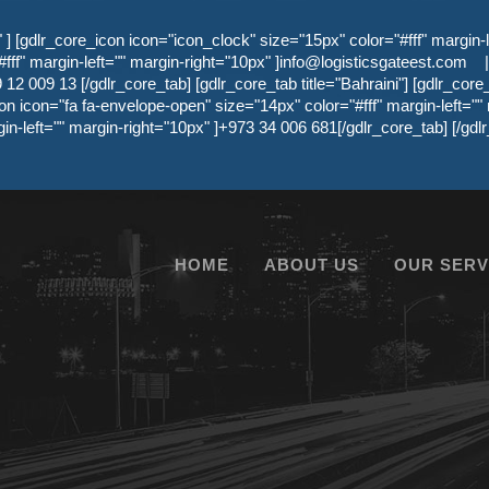
 [gdlr_core_icon icon="icon_clock" size="15px" color="#fff" margin-l
ff" margin-left="" margin-right="10px" ]
info@logisticsgateest.com
|
12 009 13 [/gdlr_core_tab] [gdlr_core_tab title="Bahraini"] [gdlr_core
on icon="fa fa-envelope-open" size="14px" color="#fff" margin-left=""
gin-left="" margin-right="10px" ]+973 34 006 681[/gdlr_core_tab] [/g
HOME
ABOUT US
OUR SERV