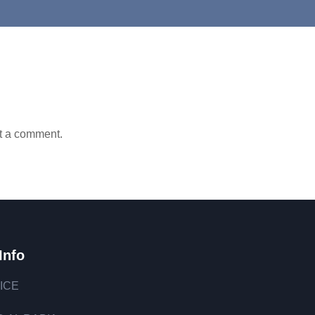
t a comment.
Info
ICE