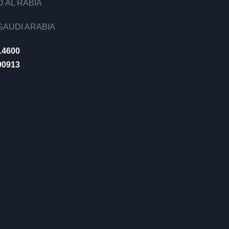
 AL RABIA
AUDI ARABIA
14600
00913