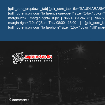
[gdlr_core_dropdown_tab] [gdlr_core_tab title="SAUDI ARABIA" ]
[gdlr_core_icon icon="fa fa-envelope-open" size="14px" color="#f
margin-left="" margin-right="10px" ]+966 13 83 247 75 | +966 59 
margin-right="10px" ]Sun- Thu/ 08:00 - 18:00
|
[gdlr_core_ic
[gdlr_core_icon icon="fa fa-phone" size="15px" color="#fff" mar
0 comments