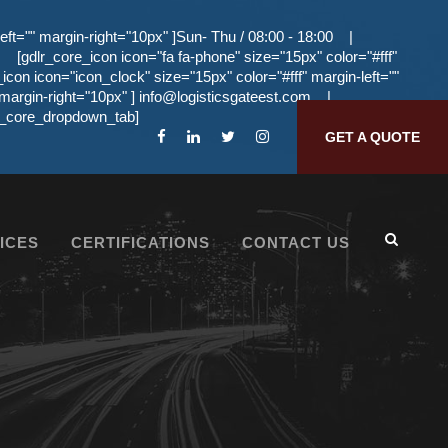
eft="" margin-right="10px" ]Sun- Thu / 08:00 - 18:00
|
[gdlr_core_icon icon="fa fa-phone" size="15px" color="#fff"
_icon icon="icon_clock" size="15px" color="#fff" margin-left=""
 margin-right="10px" ]
info@logisticsgateest.com
|
dlr_core_dropdown_tab]
GET A QUOTE
ICES
CERTIFICATIONS
CONTACT US