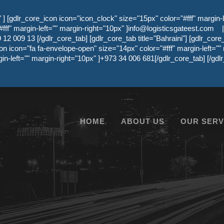
 [gdlr_core_icon icon="icon_clock" size="15px" color="#fff" margin-l
ff" margin-left="" margin-right="10px" ]
info@logisticsgateest.com
|
12 009 13 [/gdlr_core_tab] [gdlr_core_tab title="Bahraini"] [gdlr_core
on icon="fa fa-envelope-open" size="14px" color="#fff" margin-left=""
gin-left="" margin-right="10px" ]+973 34 006 681[/gdlr_core_tab] [/g
HOME
ABOUT US
OUR SERV