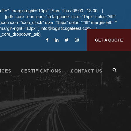
eft="" margin-right="10px" ]Sun- Thu / 08:00 - 18:00
|
[gdlr_core_icon icon="fa fa-phone" size="15px" color="#fff"
_icon icon="icon_clock" size="15px" color="#fff" margin-left=""
 margin-right="10px" ]
info@logisticsgateest.com
|
dlr_core_dropdown_tab]
GET A QUOTE
ICES
CERTIFICATIONS
CONTACT US