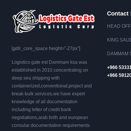
Contact 
HEAD OFF
KING SAUD
[gdlr_core_space height=”-27px”]
DAMMAM S
Logistics gate est Dammam ksa was
+966 5333
established in 2010 concentrating on
+966 5912
deep sea shipping with
containerized,conventional,project and
break-bulk services.we have expert
knowledge of all documentation
including letter of credit bank
negotiations,arab brith and european
consular documentation requirements