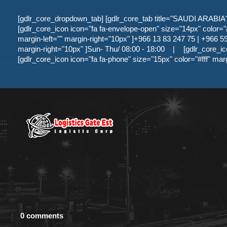
[gdlr_core_dropdown_tab] [gdlr_core_tab title="SAUDI ARABIA" ]
[gdlr_core_icon icon="fa fa-envelope-open" size="14px" color="#f
margin-left="" margin-right="10px" ]+966 13 83 247 75 | +966 59 
margin-right="10px" ]Sun- Thu/ 08:00 - 18:00
|
[gdlr_core_ic
[gdlr_core_icon icon="fa fa-phone" size="15px" color="#fff" mar
0 comments