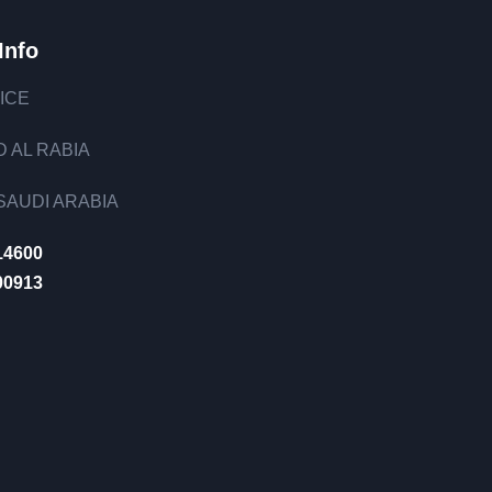
Info
ICE
 AL RABIA
AUDI ARABIA
14600
00913