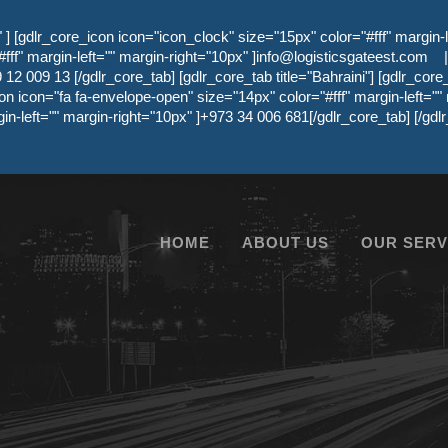
 [gdlr_core_icon icon="icon_clock" size="15px" color="#fff" margin-l
ff" margin-left="" margin-right="10px" ]
info@logisticsgateest.com
|
12 009 13 [/gdlr_core_tab] [gdlr_core_tab title="Bahraini"] [gdlr_core
on icon="fa fa-envelope-open" size="14px" color="#fff" margin-left=""
gin-left="" margin-right="10px" ]+973 34 006 681[/gdlr_core_tab] [/g
HOME
ABOUT US
OUR SERV