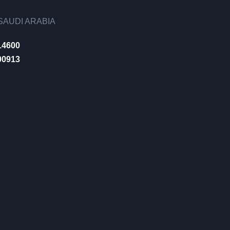
AUDI ARABIA
14600
00913