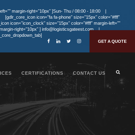
eft="" margin-right="10px" ]Sun- Thu / 08:00 - 18:00
|
[gdlr_core_icon icon="fa fa-phone" size="15px" color="#fff"
_icon icon="icon_clock" size="15px" color="#fff" margin-left=""
 margin-right="10px" ]
info@logisticsgateest.com
|
dlr_core_dropdown_tab]
GET A QUOTE
ICES
CERTIFICATIONS
CONTACT US