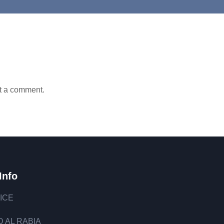
t a comment.
Info
ICE
 AL RABIA