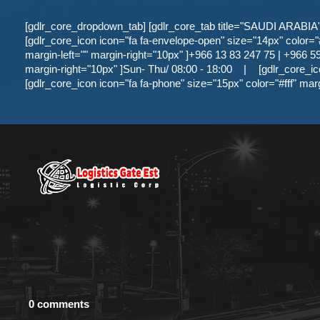
[gdlr_core_dropdown_tab] [gdlr_core_tab title="SAUDI ARABIA" ]
[gdlr_core_icon icon="fa fa-envelope-open" size="14px" color="#f
margin-left="" margin-right="10px" ]+966 13 83 247 75 | +966 59 
margin-right="10px" ]Sun- Thu/ 08:00 - 18:00
|
[gdlr_core_ic
[gdlr_core_icon icon="fa fa-phone" size="15px" color="#fff" mar
0 comments