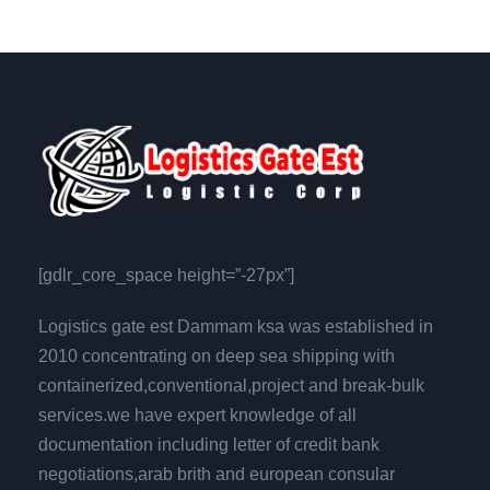
[gdlr_core_space height=”-27px”]
Logistics gate est Dammam ksa was established in
2010 concentrating on deep sea shipping with
containerized,conventional,project and break-bulk
services.we have expert knowledge of all
documentation including letter of credit bank
negotiations,arab brith and european consular