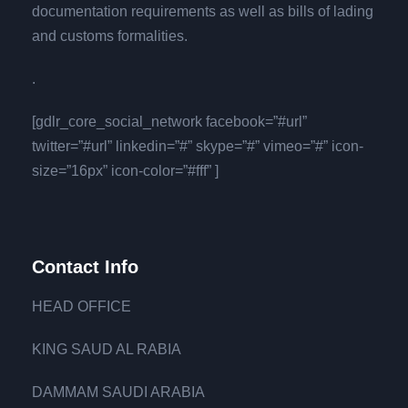
documentation requirements as well as bills of lading
and customs formalities.
.
[gdlr_core_social_network facebook=”#url”
twitter=”#url” linkedin=”#” skype=”#” vimeo=”#” icon-
size=”16px” icon-color=”#fff” ]
Contact Info
HEAD OFFICE
KING SAUD AL RABIA
DAMMAM SAUDI ARABIA