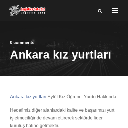
0 comments
Ankara kız yurtları
Ankara kız yurtları
Eylül Kız Öğrenci Yurdu Hakkında
Hedefimiz diğer alanlardaki kalite ve başarımızı yurt
işletmeciliğinde devam ettirerek sektörde lider
kuruluş haline gelmektir.