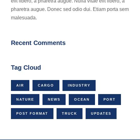
elit libero, a pharetra augue. Nulla vitae elit libero, a
pharetra augue. Donec sed odio dui. Etiam porta sem
malesuada.
Recent Comments
Tag Cloud
AIR
CARGO
INDUSTRY
NATURE
NEWS
OCEAN
PORT
POST FORMAT
TRUCK
UPDATES