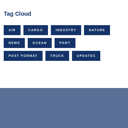
Tag Cloud
AIR
CARGO
INDUSTRY
NATURE
NEWS
OCEAN
PORT
POST FORMAT
TRUCK
UPDATES