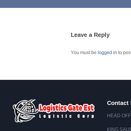
Leave a Reply
You must be
logged in
to pos
Contact 
HEAD OFF
KING SAUD