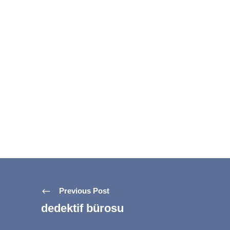
Previous Post
dedektif bürosu