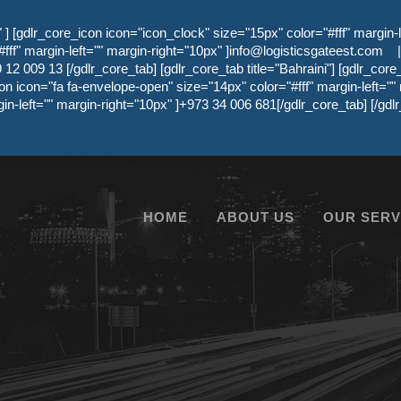
 [gdlr_core_icon icon="icon_clock" size="15px" color="#fff" margin-l
ff" margin-left="" margin-right="10px" ]
info@logisticsgateest.com
|
12 009 13 [/gdlr_core_tab] [gdlr_core_tab title="Bahraini"] [gdlr_core
on icon="fa fa-envelope-open" size="14px" color="#fff" margin-left=""
gin-left="" margin-right="10px" ]+973 34 006 681[/gdlr_core_tab] [/g
HOME
ABOUT US
OUR SERV