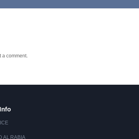
t a comment.
Info
ICE
 AL RABIA