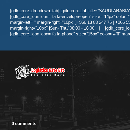
[gdlr_core_dropdown_tab] [gdlr_core_tab title="SAUDI ARABIA" ]
[gdlr_core_icon icon="fa fa-envelope-open" size="14px" color="#f
margin-left="" margin-right="10px" ]+966 13 83 247 75 | +966 59 
margin-right="10px" ]Sun- Thu/ 08:00 - 18:00
|
[gdlr_core_ic
[gdlr_core_icon icon="fa fa-phone" size="15px" color="#fff" mar
0 comments