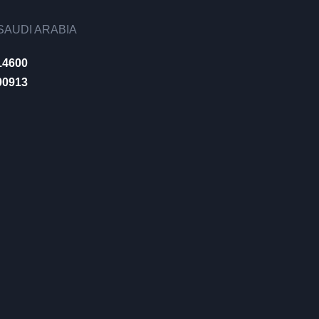
AUDI ARABIA
14600
00913