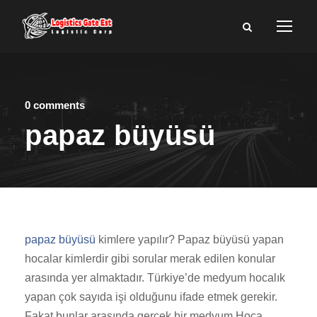
0 comments
papaz büyüsü
papaz büyüsü
kimlere yapılır? Papaz büyüsü yapan
hocalar kimlerdir gibi sorular merak edilen konular
arasında yer almaktadır. Türkiye’de medyum hocalık
yapan çok sayıda işi olduğunu ifade etmek gerekir.
Fakat bunlar arasında gerçek bir medyum Hoca