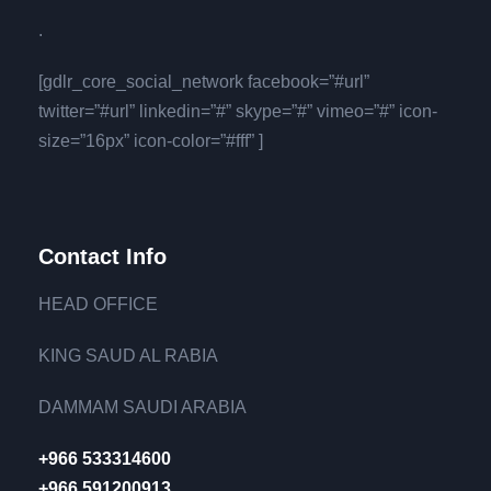
.
[gdlr_core_social_network facebook=”#url”
twitter=”#url” linkedin=”#” skype=”#” vimeo=”#” icon-
size=”16px” icon-color=”#fff” ]
Contact Info
HEAD OFFICE
KING SAUD AL RABIA
DAMMAM SAUDI ARABIA
+966 533314600
+966 591200913