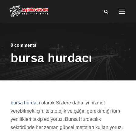
0 comments
bursa hurdacı
bursa hurdacı
olarak Sizlere daha iyi hizmet
verebilmek için, teknolojik ve çağın gerektirdiği tüm
yenilikleri takip ediyoruz. Bursa Hurdacılık
sektöründe her zaman güncel metotları kullanıyoruz.