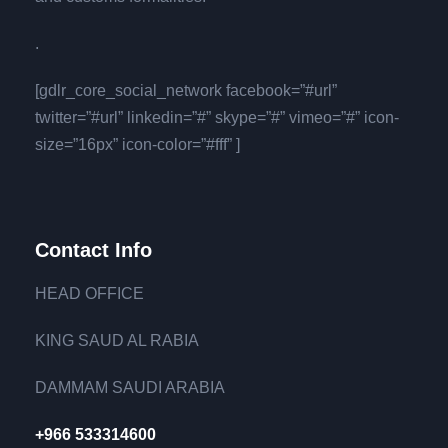
.
[gdlr_core_social_network facebook=”#url”
twitter=”#url” linkedin=”#” skype=”#” vimeo=”#” icon-
size=”16px” icon-color=”#fff” ]
Contact Info
HEAD OFFICE
KING SAUD AL RABIA
DAMMAM SAUDI ARABIA
+966 533314600