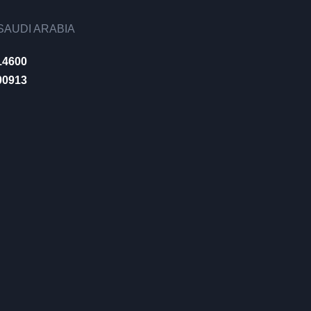
AUDI ARABIA
14600
00913