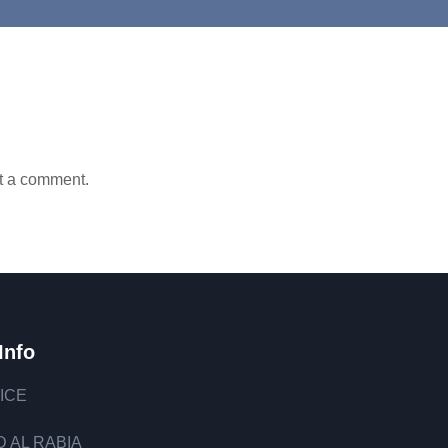
t a comment.
Info
ICE
 AL RABIA