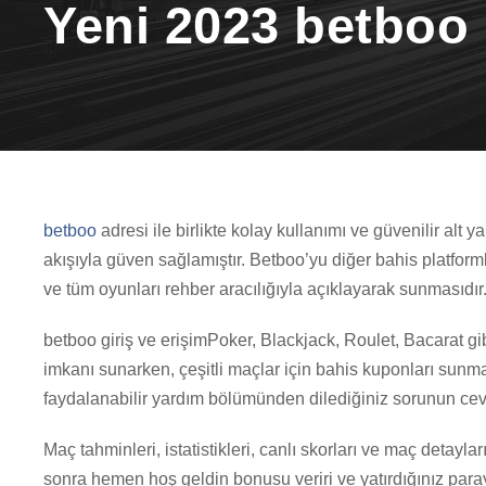
Yeni 2023 betboo
betboo
adresi ile birlikte kolay kullanımı ve güvenilir alt y
akışıyla güven sağlamıştır. Betboo’yu diğer bahis platfor
ve tüm oyunları rehber aracılığıyla açıklayarak sunmasıdır
betboo giriş ve erişimPoker, Blackjack, Roulet, Bacarat g
imkanı sunarken, çeşitli maçlar için bahis kuponları sunm
faydalanabilir yardım bölümünden dilediğiniz sorunun cevab
Maç tahminleri, istatistikleri, canlı skorları ve maç detayları
sonra hemen hoş geldin bonusu veriri ve yatırdığınız pa