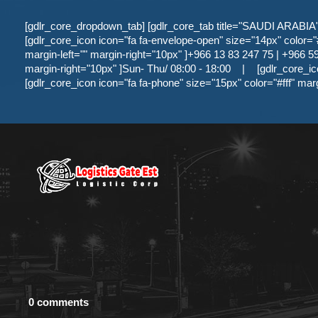
[gdlr_core_dropdown_tab] [gdlr_core_tab title="SAUDI ARABIA" ]
[gdlr_core_icon icon="fa fa-envelope-open" size="14px" color="#f
margin-left="" margin-right="10px" ]+966 13 83 247 75 | +966 59 
margin-right="10px" ]Sun- Thu/ 08:00 - 18:00
|
[gdlr_core_ic
[gdlr_core_icon icon="fa fa-phone" size="15px" color="#fff" mar
0 comments