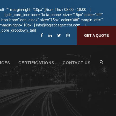
eft="" margin-right="10px" ]Sun- Thu / 08:00 - 18:00
|
[gdlr_core_icon icon="fa fa-phone" size="15px" color="#fff"
_icon icon="icon_clock" size="15px" color="#fff" margin-left=""
 margin-right="10px" ]
info@logisticsgateest.com
|
dlr_core_dropdown_tab]
GET A QUOTE
ICES
CERTIFICATIONS
CONTACT US