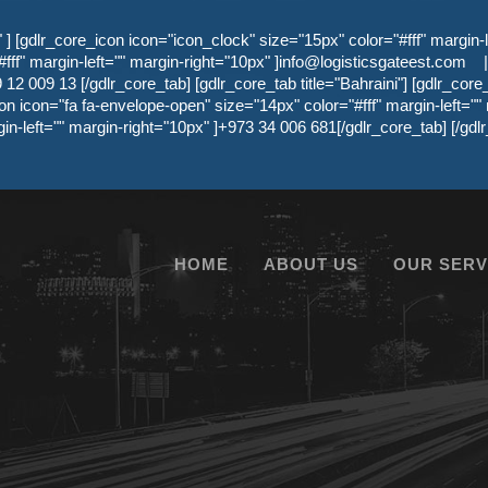
 [gdlr_core_icon icon="icon_clock" size="15px" color="#fff" margin-l
ff" margin-left="" margin-right="10px" ]
info@logisticsgateest.com
|
12 009 13 [/gdlr_core_tab] [gdlr_core_tab title="Bahraini"] [gdlr_core
on icon="fa fa-envelope-open" size="14px" color="#fff" margin-left=""
gin-left="" margin-right="10px" ]+973 34 006 681[/gdlr_core_tab] [/g
HOME
ABOUT US
OUR SERV