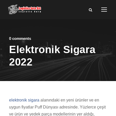
0 comments
Elektronik Sigara
2022
elektronik sigara
alanındaki en yeni ürünler ve en
uygun fiyatlar Puff Dünyası adresinde. Yüzlerce çeşit
ve ürün ve yedek parça modellerinin yer aldığı,