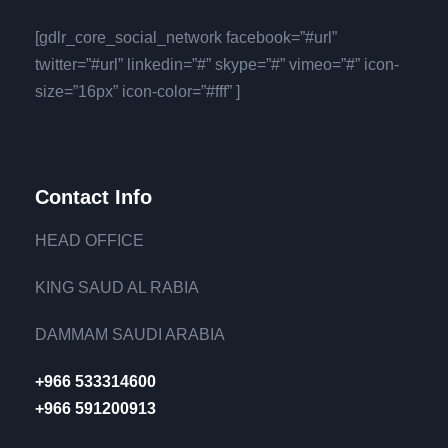
[gdlr_core_social_network facebook=”#url”
twitter=”#url” linkedin=”#” skype=”#” vimeo=”#” icon-
size=”16px” icon-color=”#fff” ]
Contact Info
HEAD OFFICE
KING SAUD AL RABIA
DAMMAM SAUDI ARABIA
+966 533314600
+966 591200913