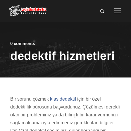
0 comments
dedektif hizmetleri
Bir sorunu çözmek
klas dedektif
için bir özel
dedektiflik bürosuna başvurdunuz. Çözülmesi gerekli
olan bir probleminiz ya da bilinçli bir karar vermenizi
sağlamak amacıyla edinmeniz gerekli olan bilgiler
var. Özel dedektif seçiminiz, diğer herhangi bir