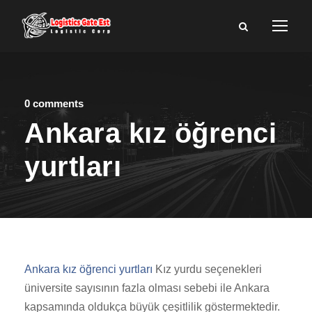
0 comments
Ankara kız öğrenci
yurtları
Ankara kız öğrenci yurtları
Kız yurdu seçenekleri
üniversite sayısının fazla olması sebebi ile Ankara
kapsamında oldukça büyük çeşitlilik göstermektedir.