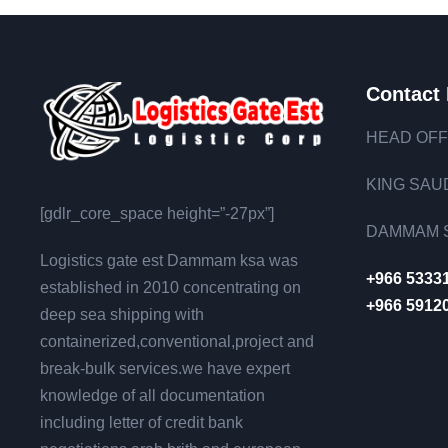
Contact 
HEAD OFF
KING SAUD
[gdlr_core_space height=”-27px”]
DAMMAM S
Logistics gate est Dammam ksa was
+966 5333
established in 2010 concentrating on
+966 5912
deep sea shipping with
containerized,conventional,project and
break-bulk services.we have expert
knowledge of all documentation
including letter of credit bank