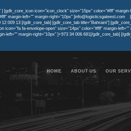
 [gdlr_core_icon icon="icon_clock" size="15px" color="#fff" margin-l
ff" margin-left="" margin-right="10px" ]
info@logisticsgateest.com
|
12 009 13 [/gdlr_core_tab] [gdlr_core_tab title="Bahraini"] [gdlr_core
on icon="fa fa-envelope-open" size="14px" color="#fff" margin-left=""
gin-left="" margin-right="10px" ]+973 34 006 681[/gdlr_core_tab] [/g
HOME
ABOUT US
OUR SERV