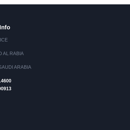
Info
ICE
 AL RABIA
AUDI ARABIA
14600
00913