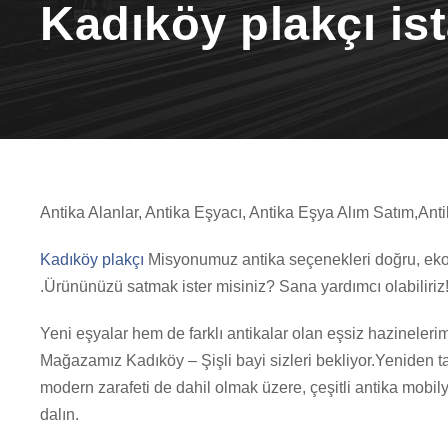
Kadıköy plakçı is
Antika Alanlar, Antika Eşyacı, Antika Eşya Alım Satım,Anti
Kadıköy plakçı
Misyonumuz antika seçenekleri doğru, ekono
.Ürününüzü satmak ister misiniz? Sana yardımcı olabiliri
Yeni eşyalar hem de farklı antikalar olan eşsiz hazinelerim
Mağazamız Kadıköy – Şişli bayi sizleri bekliyor.Yeniden tas
modern zarafeti de dahil olmak üzere, çeşitli antika mobil
dalın.