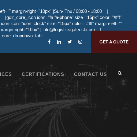
eft="" margin-right="10px" ]Sun- Thu / 08:00 - 18:00
|
[gdlr_core_icon icon="fa fa-phone" size="15px" color="#fff"
_icon icon="icon_clock" size="15px" color="#fff" margin-left=""
 margin-right="10px" ]
info@logisticsgateest.com
|
dlr_core_dropdown_tab]
GET A QUOTE
ICES
CERTIFICATIONS
CONTACT US