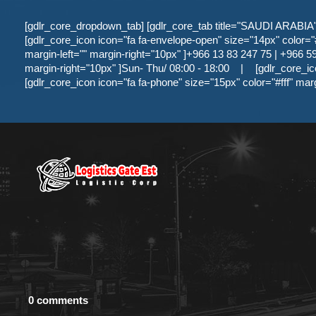
[gdlr_core_dropdown_tab] [gdlr_core_tab title="SAUDI ARABIA" ]
[gdlr_core_icon icon="fa fa-envelope-open" size="14px" color="#f
margin-left="" margin-right="10px" ]+966 13 83 247 75 | +966 59 
margin-right="10px" ]Sun- Thu/ 08:00 - 18:00
|
[gdlr_core_ic
[gdlr_core_icon icon="fa fa-phone" size="15px" color="#fff" mar
0 comments