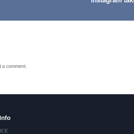
instagram taki
t a comment.
Info
ICE