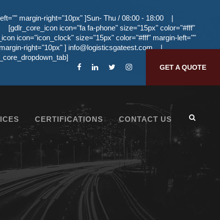
eft="" margin-right="10px" ]Sun- Thu / 08:00 - 18:00
|
[gdlr_core_icon icon="fa fa-phone" size="15px" color="#fff"
_icon icon="icon_clock" size="15px" color="#fff" margin-left=""
 margin-right="10px" ]
info@logisticsgateest.com
|
dlr_core_dropdown_tab]
GET A QUOTE
ICES
CERTIFICATIONS
CONTACT US