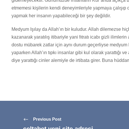
gidemeyecektir. Günümüzde insanların Kur’anda açıkça bü
etmemesi kişilerin kendi deneyimleriyle yapmaya çalışıp
yapmak her insanın yapabileceği bir şey değildir.
Medyum Işılay da Allah’ın bir kuludur. Allah dilemezse hiç
kazanarak yaratılış itibariyle yani fıtratı icabı gizli ilimleri
dostu mübarek zatlar için aynı durum geçerliyse medyum k
yaparken Allah’ın tıpkı insanlar gibi kul olarak yarattığı ve
diye yarattığı cinler alemiyle de irtibata girer. Buna hüdda
Previous Post
celtabet yeni site adresi