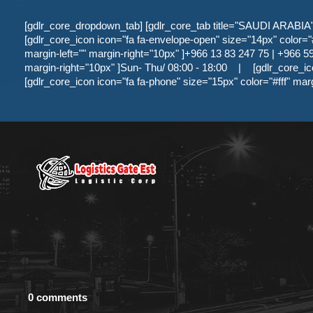
[gdlr_core_dropdown_tab] [gdlr_core_tab title="SAUDI ARABIA" ]
[gdlr_core_icon icon="fa fa-envelope-open" size="14px" color="#f
margin-left="" margin-right="10px" ]+966 13 83 247 75 | +966 59 
margin-right="10px" ]Sun- Thu/ 08:00 - 18:00
|
[gdlr_core_ic
[gdlr_core_icon icon="fa fa-phone" size="15px" color="#fff" mar
0 comments