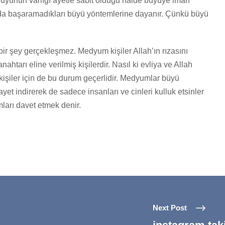
yünün varlığı ayetle sabit olduğu halde büyüye iman
 da başaramadıkları büyü yöntemlerine dayanır. Çünkü büyü
bir şey gerçekleşmez. Medyum kişiler Allah’ın rızasını
n anahtarı eline verilmiş kişilerdir. Nasıl ki evliya ve Allah
işiler için de bu durum geçerlidir. Medyumlar büyü
 ayet indirerek de sadece insanları ve cinleri kulluk etsinler
mları davet etmek denir.
Next Post