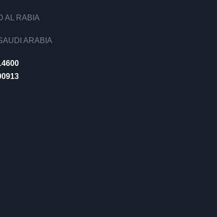
 AL RABIA
AUDI ARABIA
14600
00913