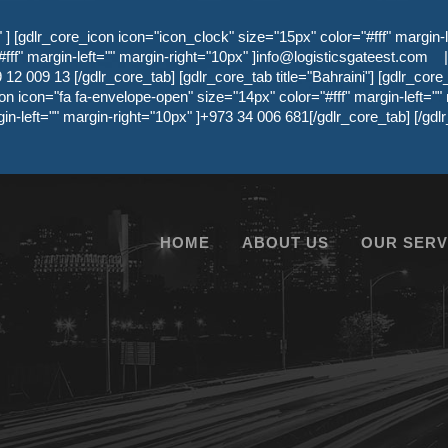
 [gdlr_core_icon icon="icon_clock" size="15px" color="#fff" margin-l
ff" margin-left="" margin-right="10px" ]
info@logisticsgateest.com
|
12 009 13 [/gdlr_core_tab] [gdlr_core_tab title="Bahraini"] [gdlr_core
on icon="fa fa-envelope-open" size="14px" color="#fff" margin-left=""
gin-left="" margin-right="10px" ]+973 34 006 681[/gdlr_core_tab] [/g
HOME
ABOUT US
OUR SERV