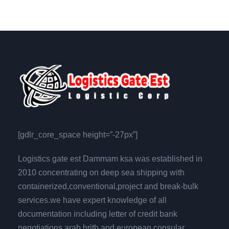
[gdlr_core_space height=”-27px”]
Logistics gate est Dammam ksa was established in
2010 concentrating on deep sea shipping with
containerized,conventional,project and break-bulk
services.we have expert knowledge of all
documentation including letter of credit bank
negotiations,arab brith and european consular