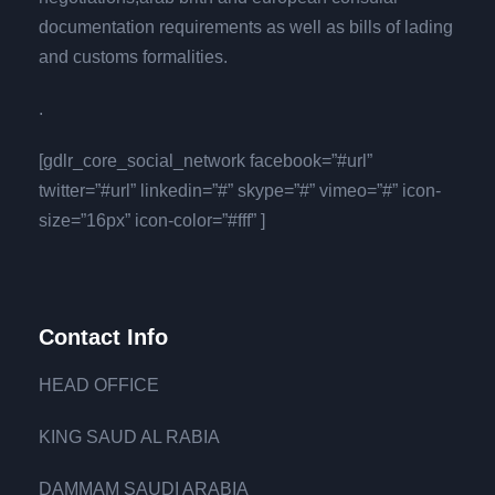
documentation requirements as well as bills of lading
and customs formalities.
.
[gdlr_core_social_network facebook=”#url”
twitter=”#url” linkedin=”#” skype=”#” vimeo=”#” icon-
size=”16px” icon-color=”#fff” ]
Contact Info
HEAD OFFICE
KING SAUD AL RABIA
DAMMAM SAUDI ARABIA