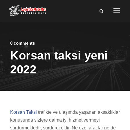
0 comments
Korsan taksi yeni
2022
Korsan Taksi
trafikte ve ulaşımda yaşanan aksaklıklar
konusunda sizlere daima iyi hizmet vermeyi
surdurmektedir, surdurecektir. Ne ozel araclar ne de