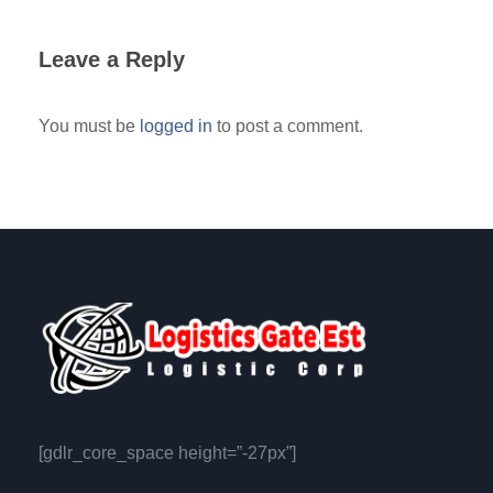
Leave a Reply
You must be
logged in
to post a comment.
[gdlr_core_space height=”-27px”]