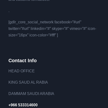
.
[gdlr_core_social_network facebook=”#url”
twitter=”#url” linkedin=”#” skype=”#” vimeo=”#” icon-
size=”16px” icon-color=”#fff” ]
Contact Info
HEAD OFFICE
KING SAUD AL RABIA
DAMMAM SAUDI ARABIA
+966 533314600