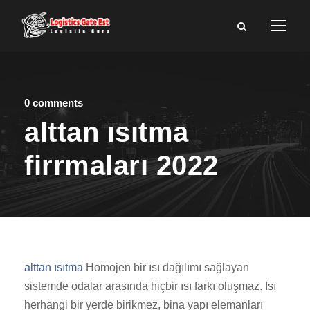
0 comments
alttan ısıtma
firrmaları 2022
alttan ısıtma
Homojen bir ısı dağılımı sağlayan
sistemde odalar arasında hiçbir ısı farkı oluşmaz. Isı
herhangi bir yerde birikmez, bina yapı elemanları