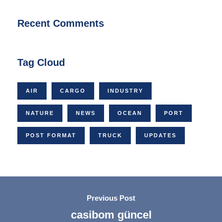
Recent Comments
Tag Cloud
AIR
CARGO
INDUSTRY
NATURE
NEWS
OCEAN
PORT
POST FORMAT
TRUCK
UPDATES
Previous Post
casibom güncel