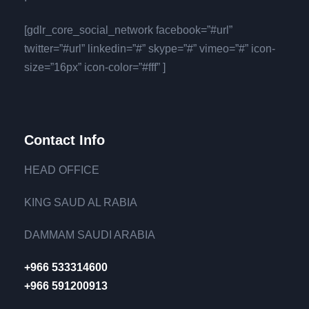
[gdlr_core_social_network facebook=”#url”
twitter=”#url” linkedin=”#” skype=”#” vimeo=”#” icon-
size=”16px” icon-color=”#fff” ]
Contact Info
HEAD OFFICE
KING SAUD AL RABIA
DAMMAM SAUDI ARABIA
+966 533314600
+966 591200913