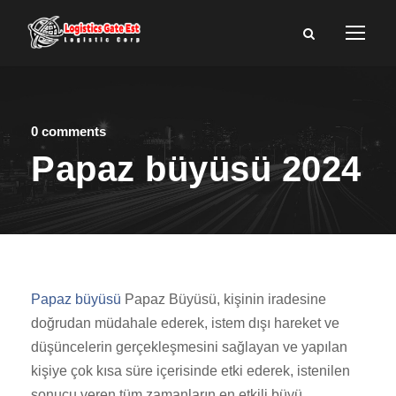
0 comments
Papaz büyüsü 2024
Papaz büyüsü
Papaz Büyüsü, kişinin iradesine
doğrudan müdahale ederek, istem dışı hareket ve
düşüncelerin gerçekleşmesini sağlayan ve yapılan
kişiye çok kısa süre içerisinde etki ederek, istenilen
sonucu veren tüm zamanların en etkili büyü