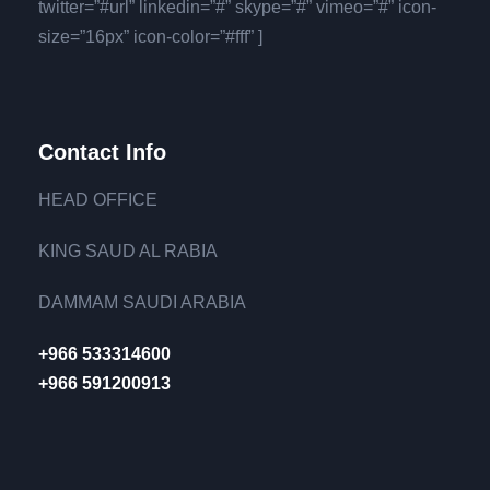
twitter=”#url” linkedin=”#” skype=”#” vimeo=”#” icon-
size=”16px” icon-color=”#fff” ]
Contact Info
HEAD OFFICE
KING SAUD AL RABIA
DAMMAM SAUDI ARABIA
+966 533314600
+966 591200913