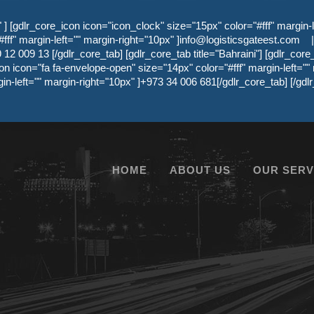
 [gdlr_core_icon icon="icon_clock" size="15px" color="#fff" margin-l
ff" margin-left="" margin-right="10px" ]
info@logisticsgateest.com
|
12 009 13 [/gdlr_core_tab] [gdlr_core_tab title="Bahraini"] [gdlr_core
on icon="fa fa-envelope-open" size="14px" color="#fff" margin-left=""
gin-left="" margin-right="10px" ]+973 34 006 681[/gdlr_core_tab] [/g
HOME
ABOUT US
OUR SERV