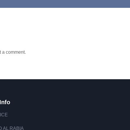
t a comment.
Info
ICE
 AL RABIA