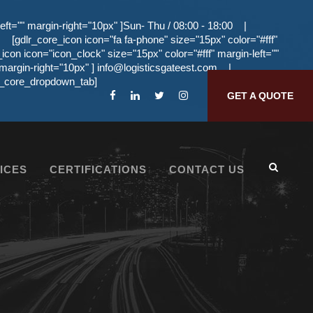
eft="" margin-right="10px" ]Sun- Thu / 08:00 - 18:00
|
[gdlr_core_icon icon="fa fa-phone" size="15px" color="#fff"
_icon icon="icon_clock" size="15px" color="#fff" margin-left=""
 margin-right="10px" ]
info@logisticsgateest.com
|
dlr_core_dropdown_tab]
GET A QUOTE
ICES
CERTIFICATIONS
CONTACT US