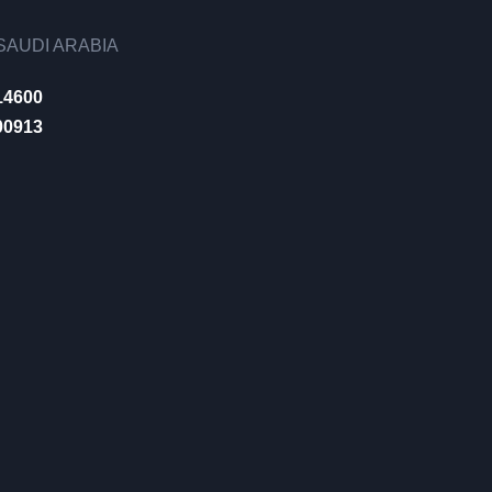
AUDI ARABIA
14600
00913