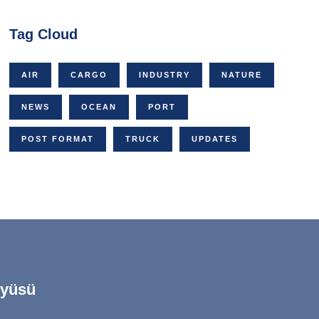
Tag Cloud
AIR
CARGO
INDUSTRY
NATURE
NEWS
OCEAN
PORT
POST FORMAT
TRUCK
UPDATES
üyüsü