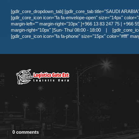
[gdlr_core_dropdown_tab] [gdlr_core_tab title="SAUDI ARABIA" ]
[gdlr_core_icon icon="fa fa-envelope-open" size="14px" color="#f
margin-left="" margin-right="10px" ]+966 13 83 247 75 | +966 59 
margin-right="10px" ]Sun- Thu/ 08:00 - 18:00
|
[gdlr_core_ic
[gdlr_core_icon icon="fa fa-phone" size="15px" color="#fff" mar
0 comments